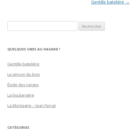
Navigation
Gentille batelière
→
des
articles
Rechercher :
QUELQUES UNES AU HASARD !
Gentille batelière
Le pinson du bois
Étoile des neiges
La boulangère
La Montagne – Jean Ferrat
CATÉGORIES