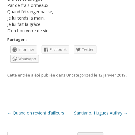
Par de frais ormeaux
Quand l’étranger passe,
Je lui tends la main,
Je lui fait la grâce
D’un bon verre de vin
Partager :
Imprimer
Facebook
Twitter
WhatsApp
Cette entrée a été publiée dans
Uncategorized
le
12 janvier 2019
.
Navigation
←
Quand on revient d’ailleurs
Santiano, Hugues Aufray
→
des
articles